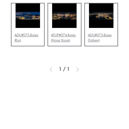
ADU#075-Baies
ATUP#074-Baies
ADU#073-Baies
(Rio)
(Hong Kong)
(Sidney)
1
/
1