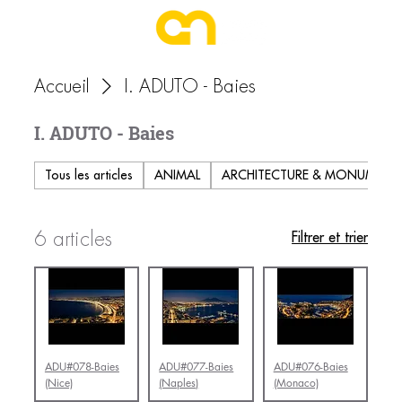
Accueil
I. ADUTO - Baies
I. ADUTO - Baies
Tous les articles
ANIMAL
ARCHITECTURE & MONUMENT
6 articles
Filtrer et trier
ADU#078-Baies
ADU#077-Baies
ADU#076-Baies
(Nice)
(Naples)
(Monaco)