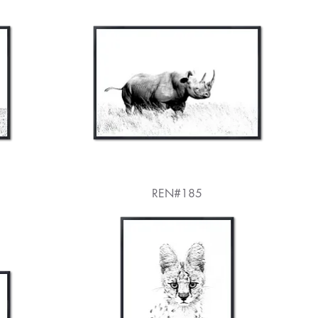
REN#185