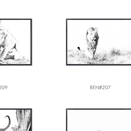
209
REN#207