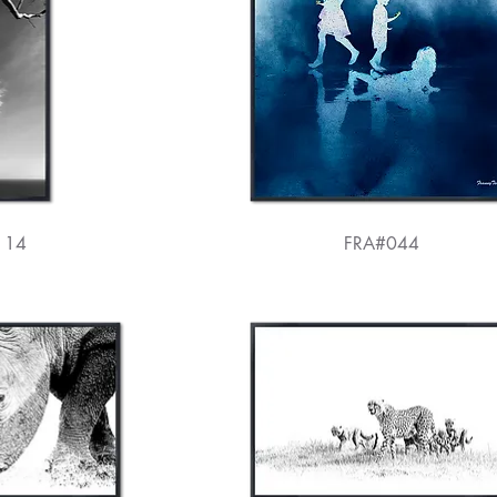
114
FRA#044