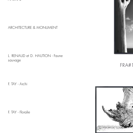
ARCHITECTURE & MONUMENT
L. RENAUD et D. HAUTION - Faune
sauvage
FRA#
F. TAY - Archi
F. TAY - Floralie