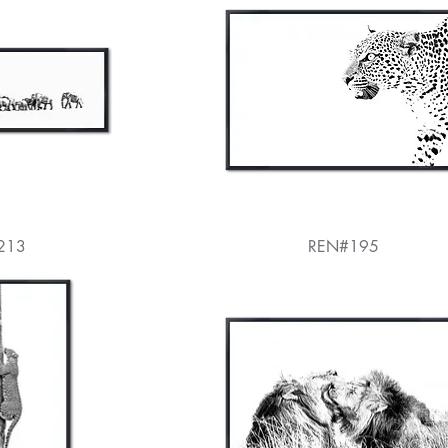
213
REN#195