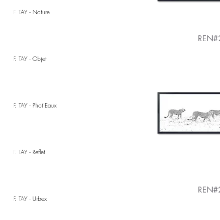
F. TAY - Nature
REN#
F. TAY - Objet
F. TAY - Phot'Eaux
F. TAY - Reflet
REN#
F. TAY - Urbex