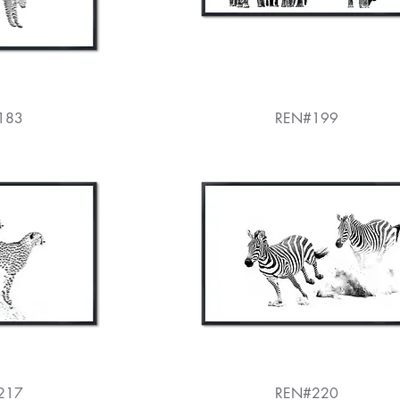
183
REN#199
217
REN#220