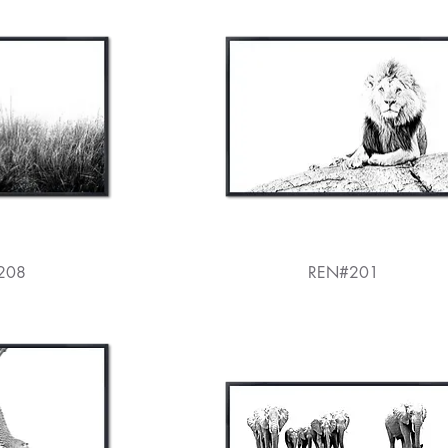
208
REN#201