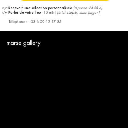
👉
(réponse 24-48 h)
Recevoir une sélection personnalisée
👉
(10 min)
(brief simple, sans jargon)
Parler de votre lieu
Téléphone : +33 6 09 12 17 85
marse gallery
A PROPOS
QUI SOMMES-NOUS ?
NOS AGRANDISSEMENTS
CARTE CADEAU
PAIEMENTS :