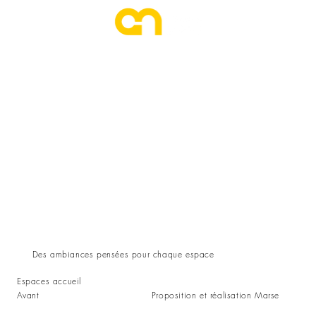
ESPACE AMBIANCE
Transformez vos espaces
en expériences visuelles mémorables
Des ambiances pensées pour chaque espace
Espaces accueil
Proposition et réalisation Marse
Avant