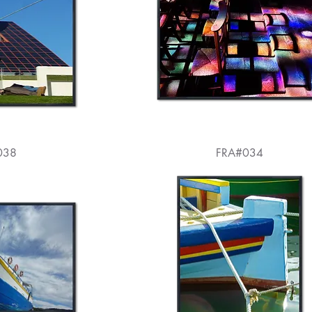
038
FRA#034