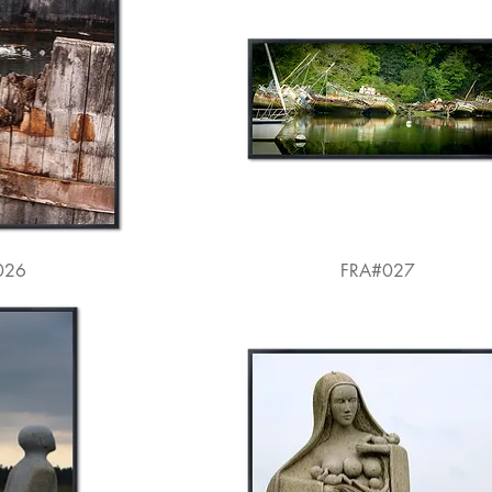
026
FRA#027