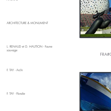
ARCHITECTURE & MONUMENT
L. RENAUD et D. HAUTION - Faune
sauvage
FRA#
F. TAY - Archi
F. TAY - Floralie