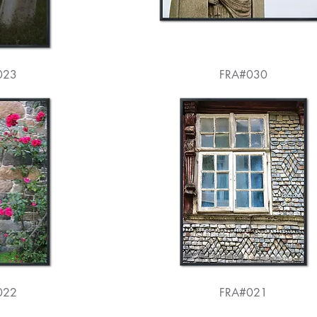
023
FRA#030
022
FRA#021