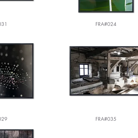
031
FRA#024
029
FRA#035