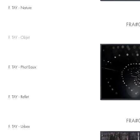
F. TAY - Nature
FRA#
F. TAY - Objet
F. TAY - Phot'Eaux
F. TAY - Reflet
FRA#
F. TAY - Urbex