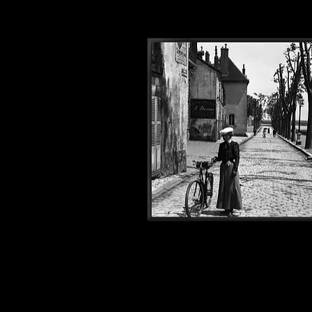
Photos1900#335