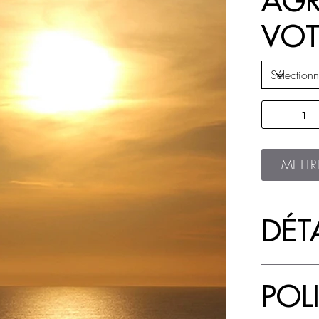
AGR
VOT
METTR
DÉTA
POL