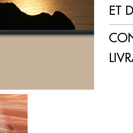
ET 
CON
LIV