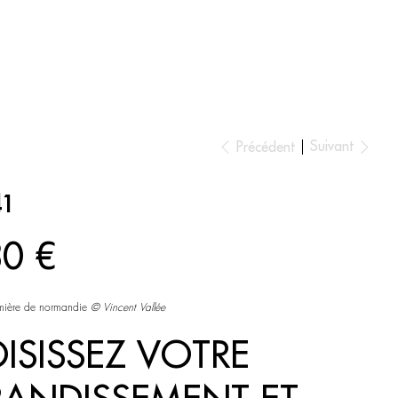
ESPACE AMBIANCE
Suivant
Précédent
41
30 €
umière de normandie
©
Vincent Vallée
ISISSEZ VOTRE