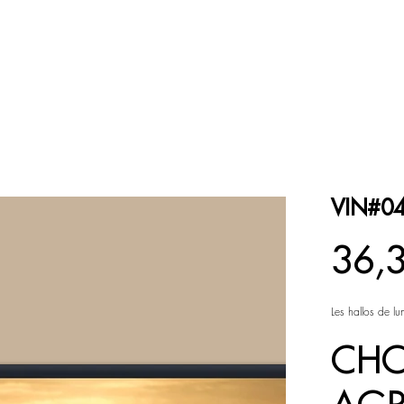
ESPACE COULEUR
ESPACE NOIR et BLANC
VIN#0
Prix
36,
Les hallos de l
CHO