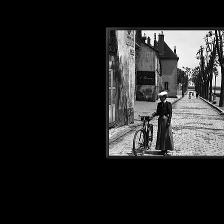
Photos1900#335