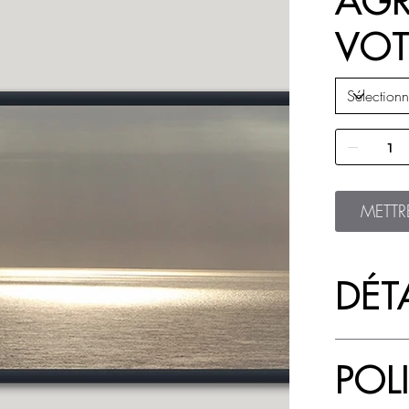
AGR
VOT
METTR
DÉTA
POL