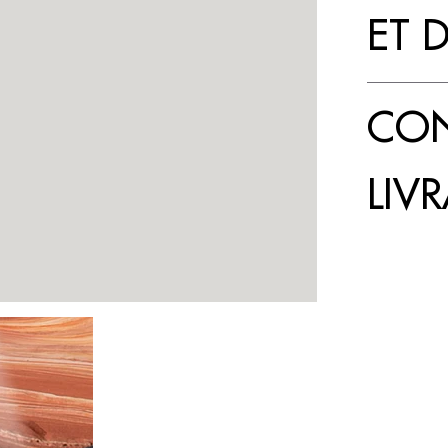
ET 
CON
LIV