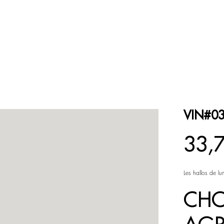
ESPACE COULEUR
ESPACE NOIR et BLANC
VIN#0
Prix
33,
Les hallos de 
CHO