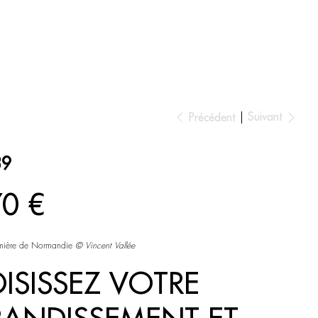
ESPACE AMBIANCE
Suivant
Précédent
39
70 €
lumière de Normandie
©
Vincent Vallée
ISISSEZ VOTRE