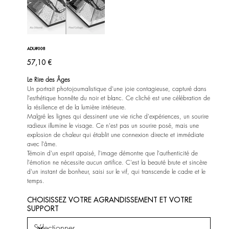
ADU#008
Prix
57,10 €
Le Rire des Âges
Un portrait photojournalistique d'une joie contagieuse, capturé dans
l'esthétique honnête du noir et blanc. Ce cliché est une célébration de
la résilience et de la lumière intérieure.
Malgré les lignes qui dessinent une vie riche d'expériences, un sourire
radieux illumine le visage. Ce n'est pas un sourire posé, mais une
explosion de chaleur qui établit une connexion directe et immédiate
avec l'âme.
Témoin d'un esprit apaisé, l'image démontre que l'authenticité de
l'émotion ne nécessite aucun artifice. C'est la beauté brute et sincère
d'un instant de bonheur, saisi sur le vif, qui transcende le cadre et le
temps.
CHOISISSEZ VOTRE AGRANDISSEMENT ET VOTRE
SUPPORT