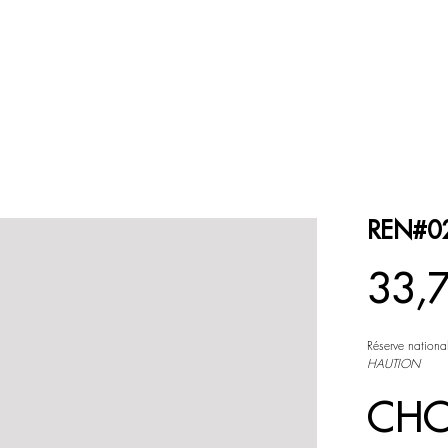
ESPACE COULEUR
ESPACE NOIR et BLANC
REN#0
Prix
33,
Réserve nation
HAUTION
CHO