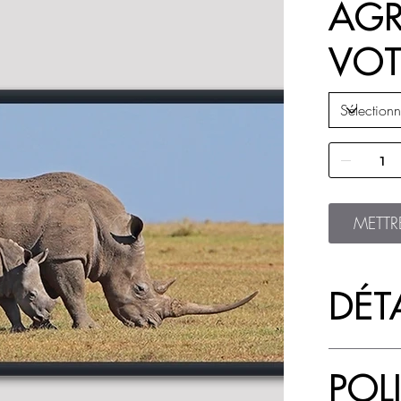
AGR
VOT
METTR
DÉTA
POL