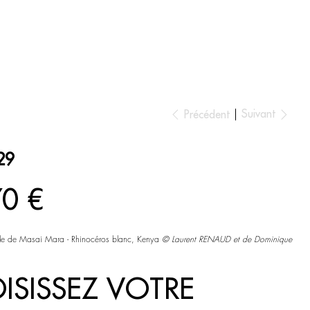
ESPACE AMBIANCE
Suivant
Précédent
29
70 €
ale de Masai Mara - Rhinocéros blanc, Kenya
©
Laurent RENAUD et de Dominique
ISISSEZ VOTRE