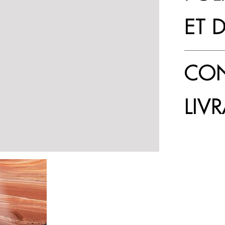
ET 
CON
LIV