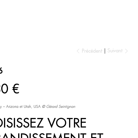
ESPACE AMBIANCE
Suivant
Précédent
6
30 €
y – Arizona et Utah, USA
©
Gérard Seintignan
ISISSEZ VOTRE