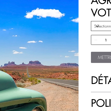
AGR
VOT
METTR
DÉTA
POL