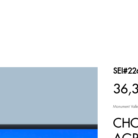
ESPACE COULEUR
ESPACE NOIR et BLANC
SEI#22
Prix
36,
Monument Valle
CHO