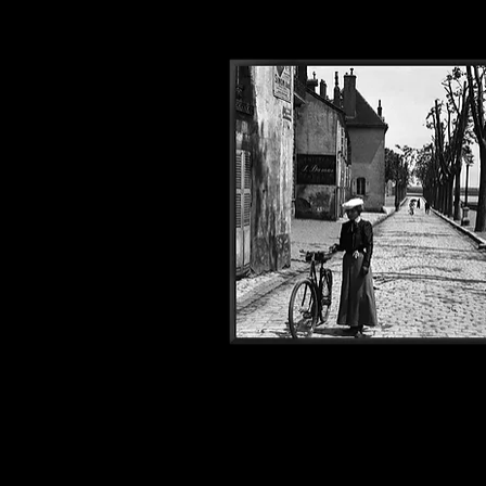
Photos1900#335