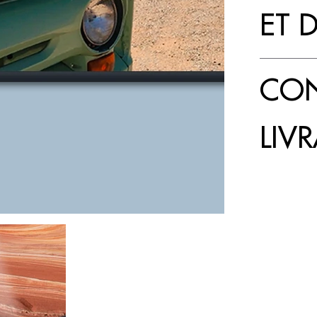
ET 
CON
LIV