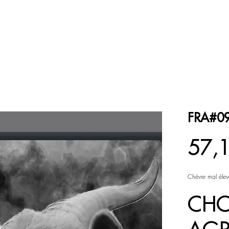
ESPACE COULEUR
ESPACE NOIR et BLANC
FRA#0
Prix
57,
Chèvre mal éle
CHO