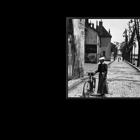
Photos1900#335