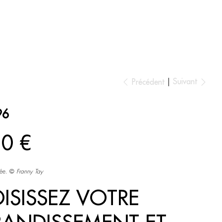
ESPACE AMBIANCE
Suivant
Précédent
96
10 €
vée. ©
Franny Tay
ISISSEZ VOTRE