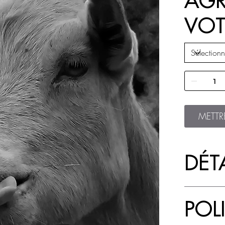
AGR
VOT
METTR
DÉTA
POL