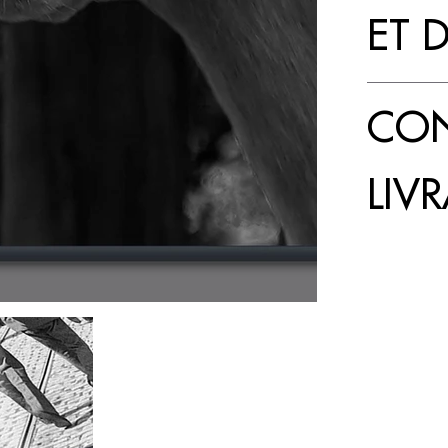
ET 
CON
LIV