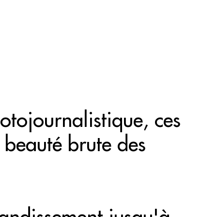
ESPACE COULEUR
ESPACE NOIR et BLANC
otojournalistique, ces
 beauté brute des