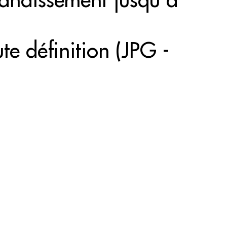
randissement jusqu'à
e définition (JPG -