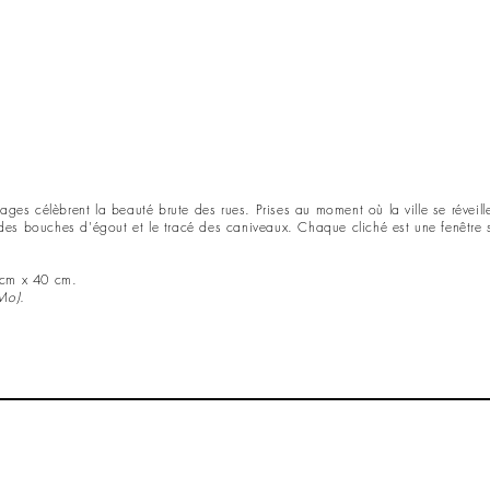
ges célèbrent la beauté brute des rues. Prises au moment où la ville se réveille 
f des bouches d'égout et le tracé des caniveaux. Chaque cliché est une fenêtre su
 cm x 40 cm.
Mo).