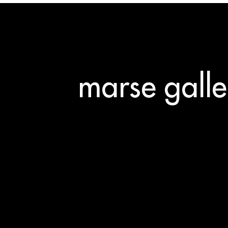
marse galle
A PROPOS
QUI SOMMES
NOUS ?